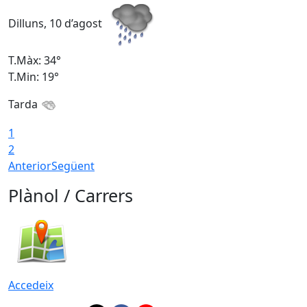
Dilluns, 10 d’agost
D
T.Màx: 34°
T
T.Min: 19°
T
Tarda
T
1
2
Anterior
Següent
Plànol / Carrers
Accedeix