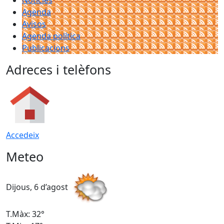
Notícies
Agenda
Avisos
Agenda política
Publicacions
Adreces i telèfons
Accedeix
Meteo
Dijous, 6 d’agost
D
T.Màx: 32°
T