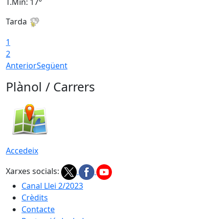
T.Min: 17°
T
Tarda
T
1
2
Anterior
Següent
Plànol / Carrers
Accedeix
Xarxes socials:
Canal Llei 2/2023
Crèdits
Contacte