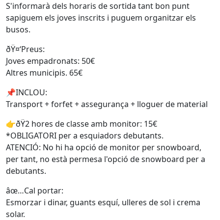
S'informarà dels horaris de sortida tant bon punt
sapiguem els joves inscrits i puguem organitzar els
busos.
ðŸ¤‘Preus:
Joves empadronats: 50€
Altres municipis. 65€
📌INCLOU:
Transport + forfet + assegurança + lloguer de material
👉ðŸ2 hores de classe amb monitor: 15€
*OBLIGATORI per a esquiadors debutants.
ATENCIÓ: No hi ha opció de monitor per snowboard,
per tant, no està permesa l'opció de snowboard per a
debutants.
âœ…Cal portar:
Esmorzar i dinar, guants esquí, ulleres de sol i crema
solar.