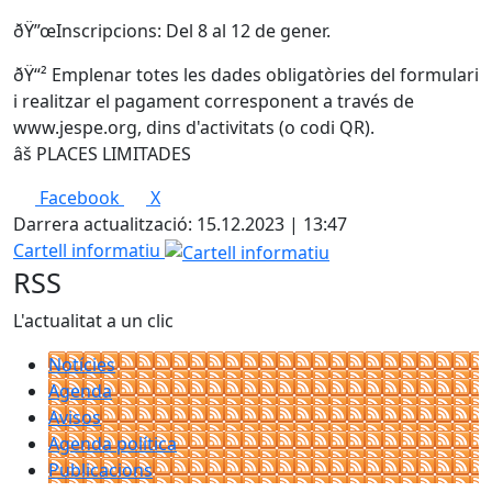
ðŸ”œInscripcions: Del 8 al 12 de gener.
ðŸ“² Emplenar totes les dades obligatòries del formulari
i realitzar el pagament corresponent a través de
www.jespe.org, dins d'activitats (o codi QR).
âš ️PLACES LIMITADES
Facebook
X
Darrera actualització: 15.12.2023 | 13:47
Cartell informatiu
RSS
L'actualitat a un clic
Notícies
Agenda
Avisos
Agenda política
Publicacions