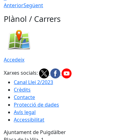
Anterior
Següent
Plànol / Carrers
Accedeix
Xarxes socials:
Canal Llei 2/2023
Crèdits
Contacte
Protecció de dades
Avís legal
Accessibilitat
Ajuntament de Puigdàlber
Plaça de la Vila, 1