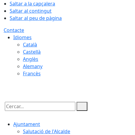
Saltar a la capçalera
Saltar al contingut
Saltar al peu de pàgina
Contacte
Idiomes
Català
Castellà
Anglès
Alemany
Francès
06.08.2026 | 04:24
Cercar:
Ajuntament
Salutació de l'Alcalde