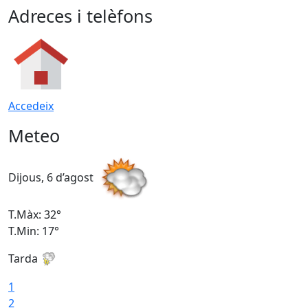
Adreces i telèfons
Accedeix
Meteo
Dijous, 6 d’agost
D
T.Màx: 32°
T
T.Min: 17°
T
Tarda
T
1
2