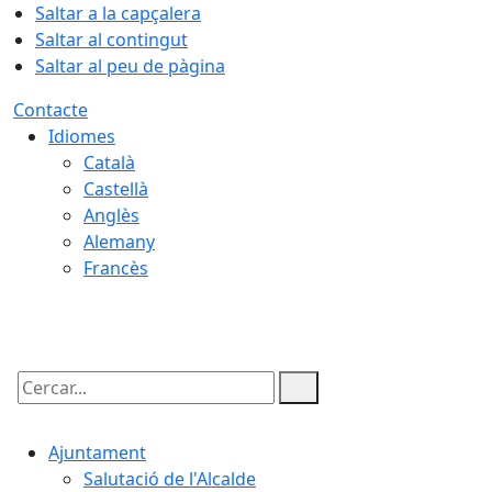
Saltar a la capçalera
Saltar al contingut
Saltar al peu de pàgina
Contacte
Idiomes
Català
Castellà
Anglès
Alemany
Francès
07.08.2026 | 10:18
Cercar:
Ajuntament
Salutació de l'Alcalde