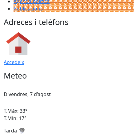
Agenda política
Publicacions
Adreces i telèfons
Accedeix
Meteo
Divendres, 7 d’agost
D
T.Màx: 33°
T
T.Min: 17°
T
Tarda
T