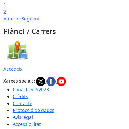
1
2
Anterior
Següent
Plànol / Carrers
Accedeix
Xarxes socials:
Canal Llei 2/2023
Crèdits
Contacte
Protecció de dades
Avís legal
Accessibilitat