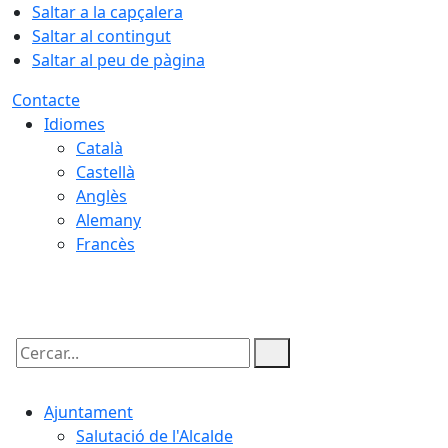
Saltar a la capçalera
Saltar al contingut
Saltar al peu de pàgina
Contacte
Idiomes
Català
Castellà
Anglès
Alemany
Francès
07.08.2026 | 21:17
Cercar:
Ajuntament
Salutació de l'Alcalde