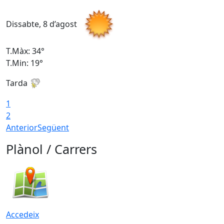
Dissabte, 8 d’agost
D
T.Màx: 34°
T
T.Min: 19°
T
Tarda
T
1
2
Anterior
Següent
Plànol / Carrers
Accedeix