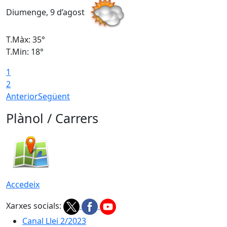
Diumenge, 9 d’agost
D
T.Màx: 35°
T
T.Min: 18°
T
1
T
2
Anterior
Següent
Plànol / Carrers
Accedeix
Xarxes socials:
Canal Llei 2/2023