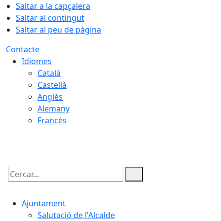
Saltar a la capçalera
Saltar al contingut
Saltar al peu de pàgina
Contacte
Idiomes
Català
Castellà
Anglès
Alemany
Francès
09.08.2026 | 12:53
Cercar:
Ajuntament
Salutació de l'Alcalde