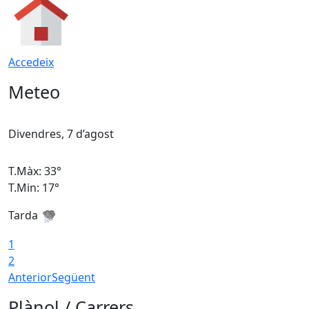
Accedeix
Meteo
Divendres, 7 d’agost
D
T.Màx: 33°
T
T.Min: 17°
T
Tarda
T
1
2
Anterior
Següent
Plànol / Carrers