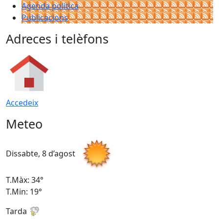
Agenda política
Publicacions
Adreces i telèfons
Accedeix
Meteo
Dissabte, 8 d’agost
D
T.Màx: 34°
T
T.Min: 19°
T
Tarda
T