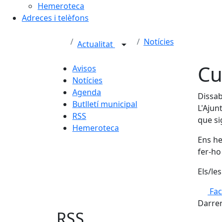
Hemeroteca
Adreces i telèfons
Notícies
Actualitat
Cu
Avisos
Notícies
Agenda
Dissab
Butlletí municipal
L'Ajun
RSS
que si
Hemeroteca
Ens he
fer-ho
Els/le
Fa
Darrer
RSS