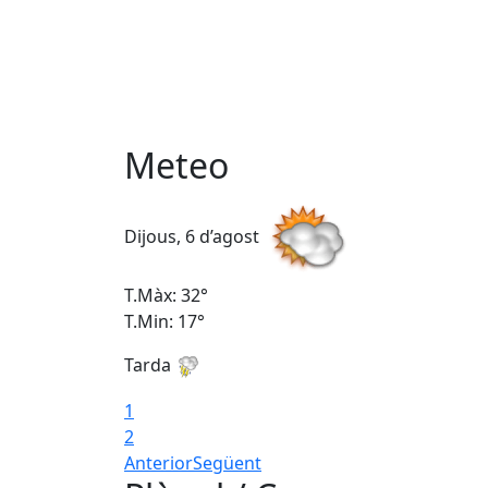
Meteo
Dijous, 6 d’agost
T.Màx: 32°
T.Min: 17°
Tarda
1
2
Anterior
Següent