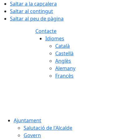
Saltar a la capçalera
Saltar al contingut
Saltar al peu de pàgina
Contacte
Idiomes
Català
Castellà
Anglès
Alemany
Francès
06.08.2026 | 04:52
Ajuntament
Salutació de l'Alcalde
Govern