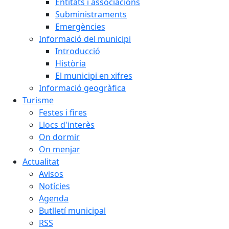
Entitats i associacions
Subministraments
Emergències
Informació del municipi
Introducció
Història
El municipi en xifres
Informació geogràfica
Turisme
Festes i fires
Llocs d'interès
On dormir
On menjar
Actualitat
Avisos
Notícies
Agenda
Butlletí municipal
RSS