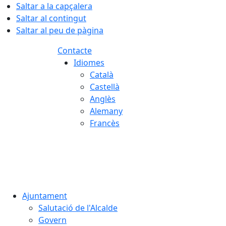
Saltar a la capçalera
Saltar al contingut
Saltar al peu de pàgina
Contacte
Idiomes
Català
Castellà
Anglès
Alemany
Francès
07.08.2026 | 01:43
Ajuntament
Salutació de l'Alcalde
Govern