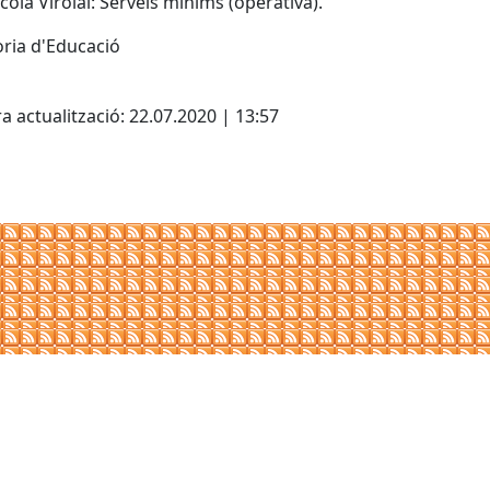
cola Virolai: Serveis mínims (operativa).
ria d'Educació
cebook
X
a actualització: 22.07.2020 | 13:57