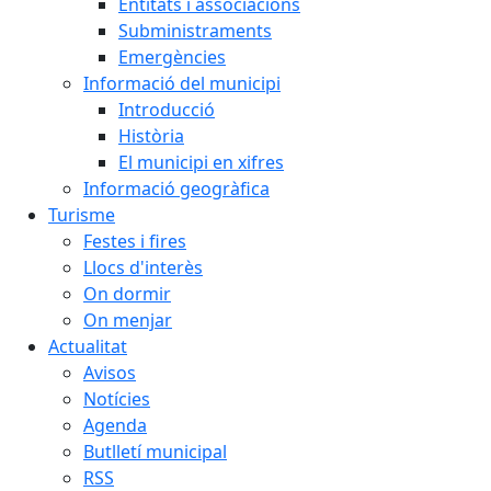
Entitats i associacions
Subministraments
Emergències
Informació del municipi
Introducció
Història
El municipi en xifres
Informació geogràfica
Turisme
Festes i fires
Llocs d'interès
On dormir
On menjar
Actualitat
Avisos
Notícies
Agenda
Butlletí municipal
RSS