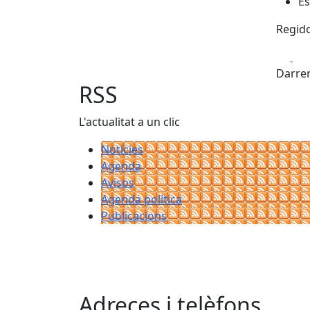
Es
Regido
Fa
Darrer
RSS
L'actualitat a un clic
Notícies
Agenda
Avisos
Agenda política
Publicacions
Adreces i telèfons