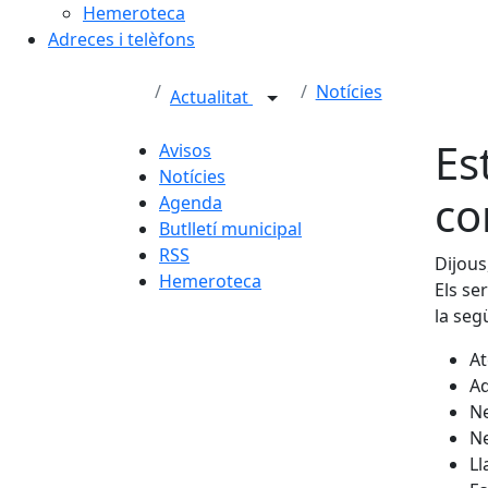
Hemeroteca
Adreces i telèfons
Notícies
Actualitat
Es
Avisos
Notícies
co
Agenda
Butlletí municipal
RSS
Dijous
Hemeroteca
Els se
la seg
At
Ad
Ne
Ne
Ll