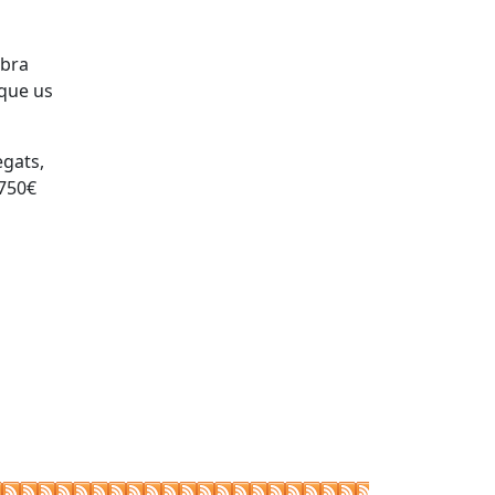
obra
 que us
egats,
 750€