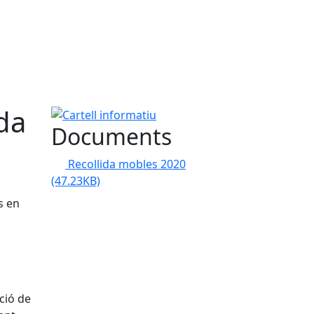
ida
Cartell informatiu
Documents
Recollida mobles 2020
(47.23KB)
s en
ció de