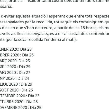
esa, brutícia i insalubritat al costat dels contenidors total
ssària.
l d'evitar aquesta situació i esperant que entre tots respect
assenyalades per la recollida, tot seguit els comuniquem q
s dies en que s'han de treure, a partir de les 18 hores, els m
s vells als llocs assenyalats, és a dir al costat dels contenido
nts (per la seva recollida l'endemà al matí).
NER 2020: Dia 29
BRER 2020 : Dia 26
RÇ 2020: Dia 25
RIL 2020 : Dia 29
IG 2020 : Dia 27
NY 2020 : Dia 24
LIOL 2020 : Dia 29
OST 2020 : Dia 26
TEMBRE 2020 : Dia 23
TUBRE 2020 : Dia 28
VEMBRE 2020 : Dia 25