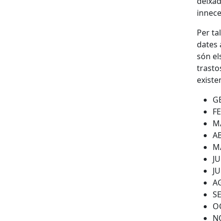
deixad
innece
Per ta
dates 
són el
trasto
existe
GE
FE
MA
AB
MA
JU
JU
AG
SE
OC
NO