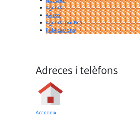
Notícies
Agenda
Avisos
Agenda política
Publicacions
Adreces i telèfons
Accedeix