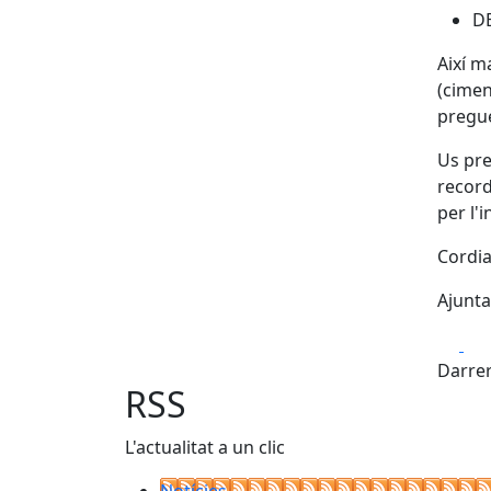
DE
Així m
(cimen
pregue
Us pre
record
per l'
Cordia
Ajunt
Fa
Darrer
RSS
L'actualitat a un clic