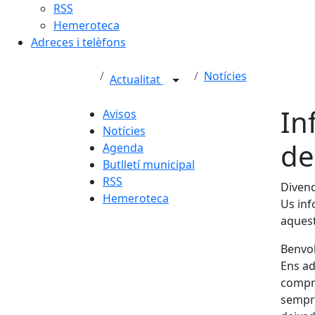
RSS
Hemeroteca
Adreces i telèfons
Notícies
Actualitat
In
Avisos
Notícies
de
Agenda
Butlletí municipal
RSS
Divend
Hemeroteca
Us inf
aquest
Benvol
Ens ad
compro
sempre