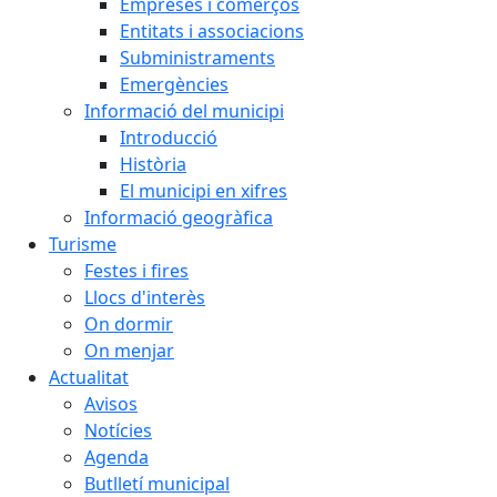
Empreses i comerços
Entitats i associacions
Subministraments
Emergències
Informació del municipi
Introducció
Història
El municipi en xifres
Informació geogràfica
Turisme
Festes i fires
Llocs d'interès
On dormir
On menjar
Actualitat
Avisos
Notícies
Agenda
Butlletí municipal