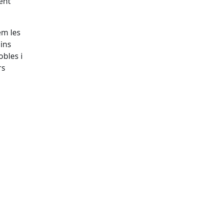
ment
em les
uins
obles i
rs