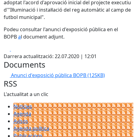
adoptat l'acord d'aprovació inicial del projecte executiu
d'"Il·luminació i instal·lació del reg automàtic al camp de
futbol municipal".
Podeu consultar l'anunci d'exposició pública en el
BOPB
a
l document adjunt.
Facebook
X
Darrera actualització: 22.07.2020 | 12:01
Documents
Anunci d'exposició pública BOPB
(125KB)
RSS
L'actualitat a un clic
Notícies
Agenda
Avisos
Agenda política
Publicacions