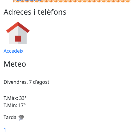
Adreces i telèfons
Accedeix
Meteo
Divendres, 7 d’agost
D
T.Màx: 33°
T
T.Min: 17°
T
Tarda
T
1