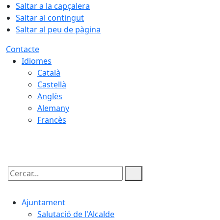
Saltar a la capçalera
Saltar al contingut
Saltar al peu de pàgina
Contacte
Idiomes
Català
Castellà
Anglès
Alemany
Francès
07.08.2026 | 11:25
Cercar:
Ajuntament
Salutació de l'Alcalde