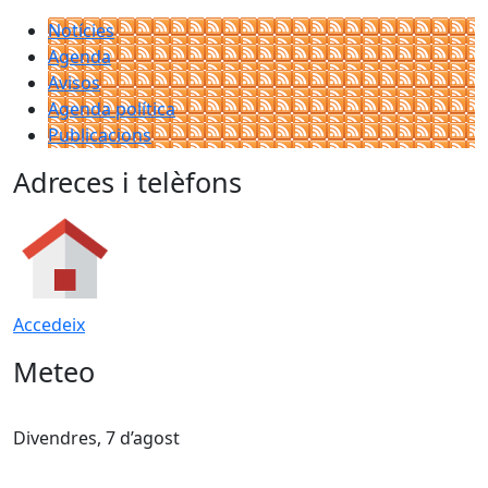
Notícies
Agenda
Avisos
Agenda política
Publicacions
Adreces i telèfons
Accedeix
Meteo
Divendres, 7 d’agost
D