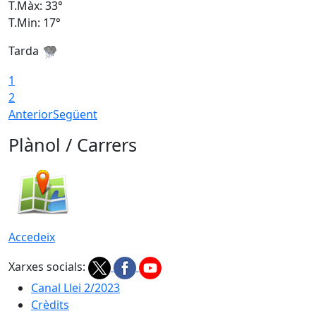
T.Màx: 33°
T
T.Min: 17°
T
Tarda
T
1
2
Anterior
Següent
Plànol / Carrers
Accedeix
Xarxes socials:
Canal Llei 2/2023
Crèdits