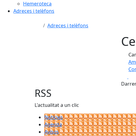
Hemeroteca
Adreces i telèfons
Adreces i telèfons
Ce
Cam
Am
Com
Fa
+
Darrer
−
RSS
L'actualitat a un clic
Notícies
Agenda
Avisos