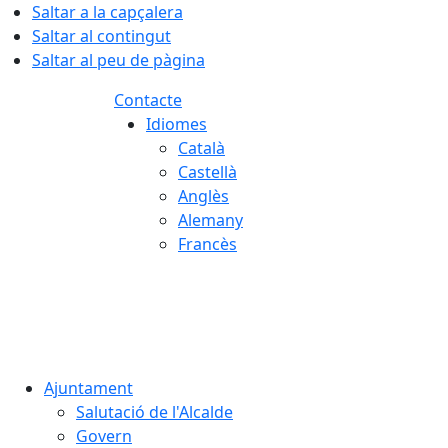
Saltar a la capçalera
Saltar al contingut
Saltar al peu de pàgina
Contacte
Idiomes
Català
Castellà
Anglès
Alemany
Francès
07.08.2026 | 21:40
Ajuntament
Salutació de l'Alcalde
Govern