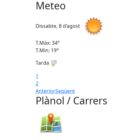
Meteo
Dissabte, 8 d’agost
T.Màx: 34°
T.Min: 19°
Tarda
1
2
Anterior
Següent
Plànol / Carrers