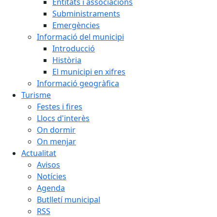
Entitats i associacions
Subministraments
Emergències
Informació del municipi
Introducció
Història
El municipi en xifres
Informació geogràfica
Turisme
Festes i fires
Llocs d'interès
On dormir
On menjar
Actualitat
Avisos
Notícies
Agenda
Butlletí municipal
RSS