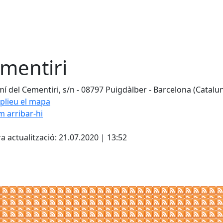
mentiri
í del Cementiri, s/n - 08797 Puigdàlber - Barcelona (Catalu
plieu el mapa
 arribar-hi
cebook
X
a actualització: 21.07.2020 | 13:52