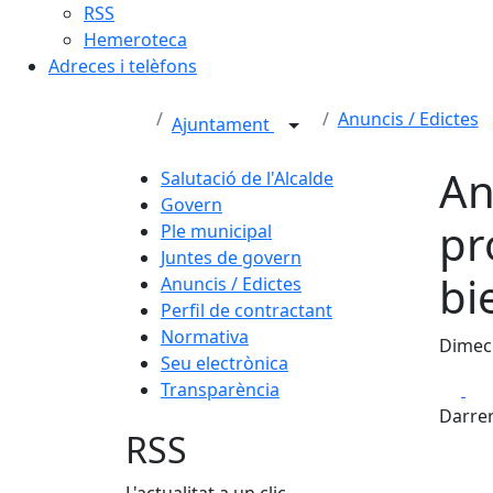
RSS
Hemeroteca
Adreces i telèfons
Anuncis / Edictes
Ajuntament
An
Salutació de l'Alcalde
Govern
pr
Ple municipal
Juntes de govern
bi
Anuncis / Edictes
Perfil de contractant
Normativa
Dimecr
Seu electrònica
Fa
Transparència
Darrer
RSS