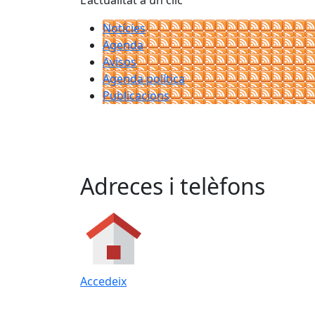
L'actualitat a un clic
Notícies
Agenda
Avisos
Agenda política
Publicacions
Adreces i telèfons
Accedeix