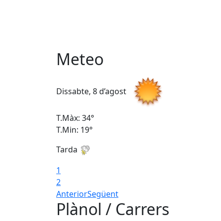
Meteo
Dissabte, 8 d’agost
T.Màx: 34°
T.Min: 19°
Tarda
1
2
Anterior
Següent
Plànol / Carrers