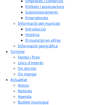
Empreses i comerços
Entitats i associacions
Subministraments
Emergències
Informació del municipi
Introducció
Història
El municipi en xifres
Informació geogràfica
Turisme
Festes i fires
Llocs d'interès
On dormir
On menjar
Actualitat
Avisos
Notícies
Agenda
Butlletí municipal