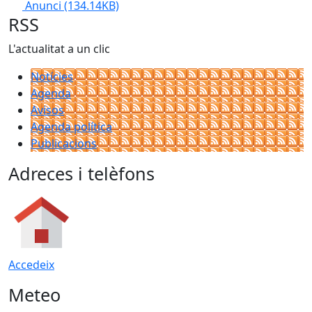
Anunci
(134.14KB)
RSS
L'actualitat a un clic
Notícies
Agenda
Avisos
Agenda política
Publicacions
Adreces i telèfons
Accedeix
Meteo