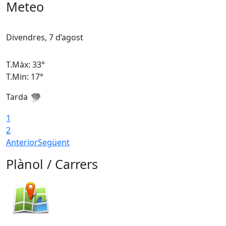
Meteo
Divendres, 7 d’agost
D
T.Màx: 33°
T
T.Min: 17°
T
Tarda
T
1
2
Anterior
Següent
Plànol / Carrers