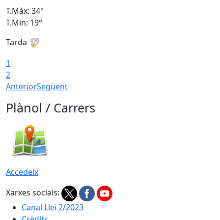
T.Màx: 34°
T
T.Min: 19°
T
Tarda
T
1
2
Anterior
Següent
Plànol / Carrers
Accedeix
Xarxes socials:
Canal Llei 2/2023
Crèdits