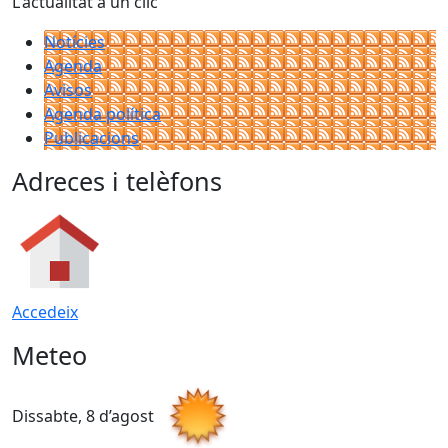
L'actualitat a un clic
Notícies
Agenda
Avisos
Agenda política
Publicacions
Adreces i telèfons
Accedeix
Meteo
Dissabte, 8 d’agost
D