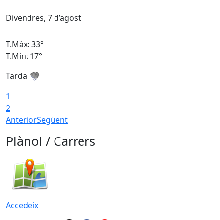
Divendres, 7 d’agost
D
T.Màx: 33°
T
T.Min: 17°
T
Tarda
T
1
2
Anterior
Següent
Plànol / Carrers
Accedeix