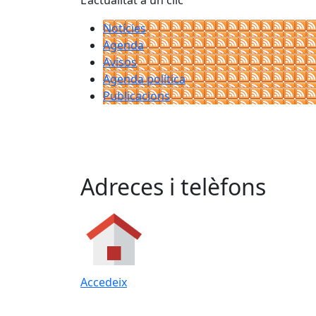
L'actualitat a un clic
Notícies
Agenda
Avisos
Agenda política
Publicacions
Adreces i telèfons
Accedeix