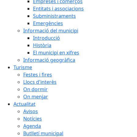
Empreses i comerços
Entitats i associacions
Subministraments
Emergències
Informació del municipi
Introducció
Història
El municipi en xifres
Informació geogràfica
Turisme
Festes i fires
Llocs d'interès
On dormir
On menjar
Actualitat
Avisos
Notícies
Agenda
Butlletí municipal