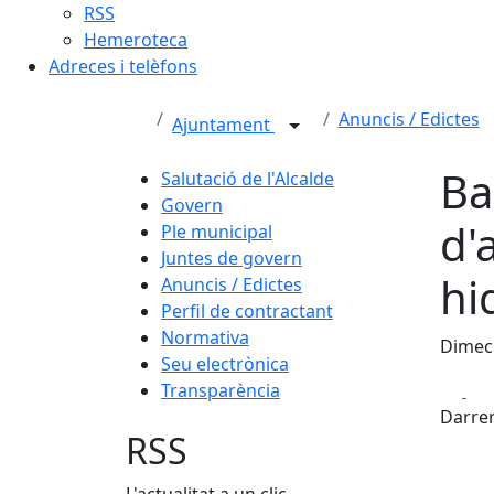
RSS
Hemeroteca
Adreces i telèfons
Anuncis / Edictes
Ajuntament
Ba
Salutació de l'Alcalde
Govern
d'
Ple municipal
Juntes de govern
hi
Anuncis / Edictes
Perfil de contractant
Normativa
Dimecr
Seu electrònica
Fa
Transparència
Darrer
RSS