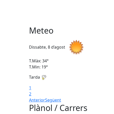
Meteo
Dissabte, 8 d’agost
T.Màx: 34°
T.Min: 19°
Tarda
1
2
Anterior
Següent
Plànol / Carrers