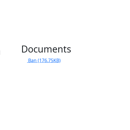
m
Documents
Ban
(176.75KB)