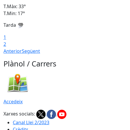
T.Màx: 33°
T
T.Min: 17°
T
Tarda
T
1
2
Anterior
Següent
Plànol / Carrers
Accedeix
Xarxes socials:
Canal Llei 2/2023
Crèdits