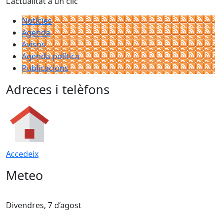
L'actualitat a un clic
Notícies
Agenda
Avisos
Agenda política
Publicacions
Adreces i telèfons
Accedeix
Meteo
Divendres, 7 d’agost
D