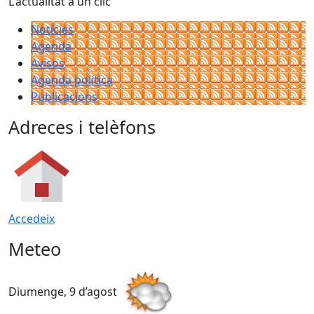
L'actualitat a un clic
Notícies
Agenda
Avisos
Agenda política
Publicacions
Adreces i telèfons
Accedeix
Meteo
Diumenge, 9 d’agost
D