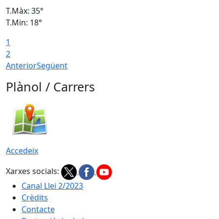
T.Màx: 35°
T
T.Min: 18°
T
1
T
2
Anterior
Següent
Plànol / Carrers
Accedeix
Xarxes socials:
Canal Llei 2/2023
Crèdits
Contacte