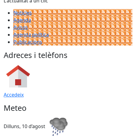
L'actualitat a un clic
Notícies
Agenda
Avisos
Agenda política
Publicacions
Adreces i telèfons
Accedeix
Meteo
Dilluns, 10 d’agost
D