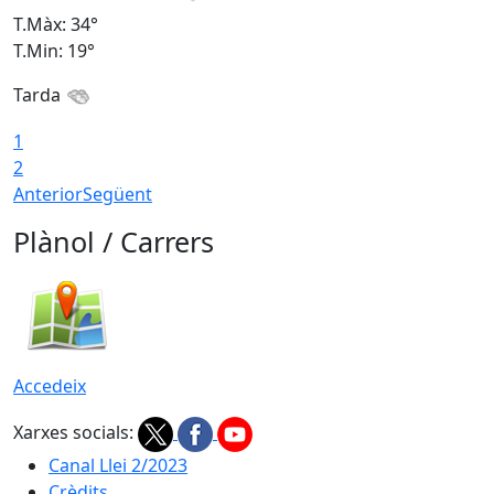
T.Màx: 34°
T
T.Min: 19°
T
Tarda
T
1
2
Anterior
Següent
Plànol / Carrers
Accedeix
Xarxes socials:
Canal Llei 2/2023
Crèdits