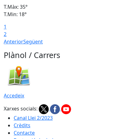
T.Màx: 35°
T
T.Min: 18°
T
1
T
2
Anterior
Següent
Plànol / Carrers
Accedeix
Xarxes socials:
Canal Llei 2/2023
Crèdits
Contacte