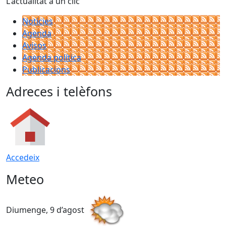
L'actualitat a un clic
Notícies
Agenda
Avisos
Agenda política
Publicacions
Adreces i telèfons
Accedeix
Meteo
Diumenge, 9 d’agost
D