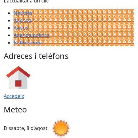
L'actualitat a un clic
Notícies
Agenda
Avisos
Agenda política
Publicacions
Adreces i telèfons
Accedeix
Meteo
Dissabte, 8 d’agost
D