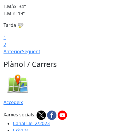
T.Màx: 34°
T
T.Min: 19°
T
Tarda
T
1
2
Anterior
Següent
Plànol / Carrers
Accedeix
Xarxes socials:
Canal Llei 2/2023
Crèdits