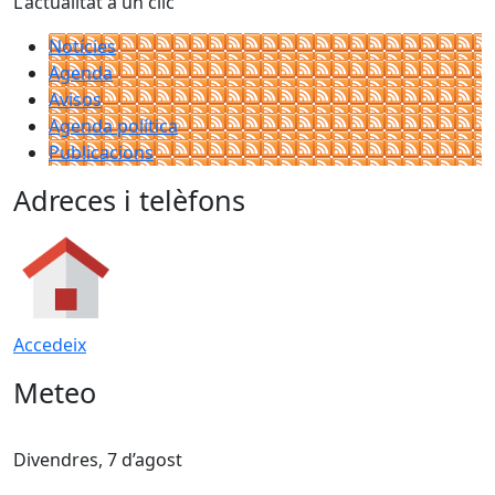
L'actualitat a un clic
Notícies
Agenda
Avisos
Agenda política
Publicacions
Adreces i telèfons
Accedeix
Meteo
Divendres, 7 d’agost
D