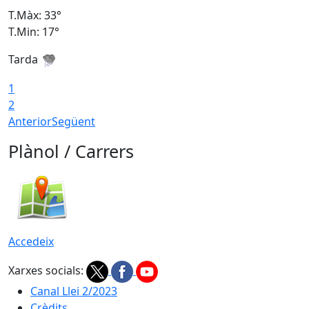
T.Màx: 33°
T
T.Min: 17°
T
Tarda
T
1
2
Anterior
Següent
Plànol / Carrers
Accedeix
Xarxes socials:
Canal Llei 2/2023
Crèdits