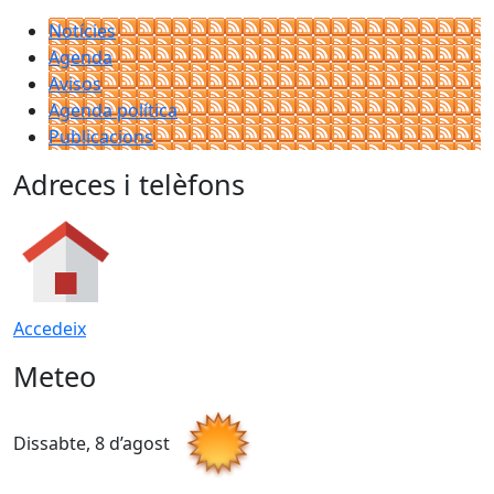
Notícies
Agenda
Avisos
Agenda política
Publicacions
Adreces i telèfons
Accedeix
Meteo
Dissabte, 8 d’agost
D