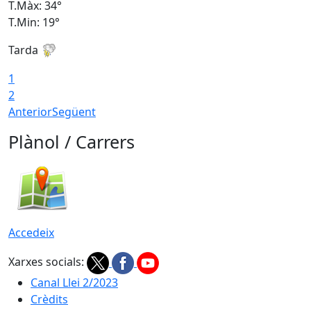
T.Màx: 34°
T
T.Min: 19°
T
Tarda
T
1
2
Anterior
Següent
Plànol / Carrers
Accedeix
Xarxes socials:
Canal Llei 2/2023
Crèdits