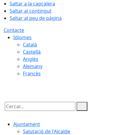
Saltar a la capçalera
Saltar al contingut
Saltar al peu de pàgina
Contacte
Idiomes
Català
Castellà
Anglès
Alemany
Francès
07.08.2026 | 14:27
Cercar:
Ajuntament
Salutació de l'Alcalde