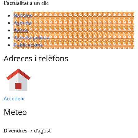
L'actualitat a un clic
Notícies
Agenda
Avisos
Agenda política
Publicacions
Adreces i telèfons
Accedeix
Meteo
Divendres, 7 d’agost
D