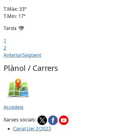
T.Màx: 33°
T
T.Min: 17°
T
Tarda
T
1
2
Anterior
Següent
Plànol / Carrers
Accedeix
Xarxes socials:
Canal Llei 2/2023