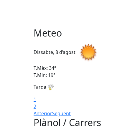
Meteo
Dissabte, 8 d’agost
T.Màx: 34°
T.Min: 19°
Tarda
1
2
Anterior
Següent
Plànol / Carrers