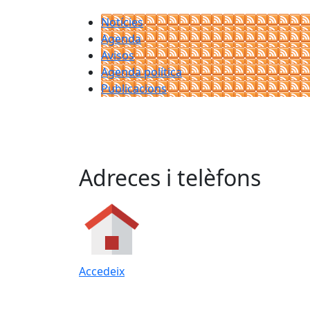
Notícies
Agenda
Avisos
Agenda política
Publicacions
Adreces i telèfons
Accedeix