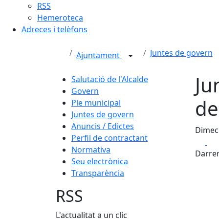
RSS
Hemeroteca
Adreces i telèfons
Juntes de govern
Ajuntament
Ju
Salutació de l'Alcalde
Govern
de
Ple municipal
Juntes de govern
Anuncis / Edictes
Dimecr
Perfil de contractant
Fa
Normativa
Darrer
Seu electrònica
Transparència
RSS
L'actualitat a un clic