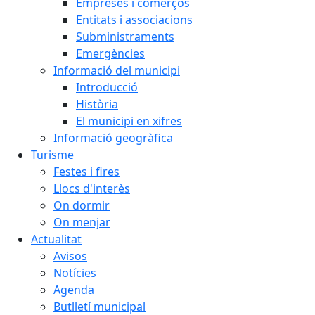
Empreses i comerços
Entitats i associacions
Subministraments
Emergències
Informació del municipi
Introducció
Història
El municipi en xifres
Informació geogràfica
Turisme
Festes i fires
Llocs d'interès
On dormir
On menjar
Actualitat
Avisos
Notícies
Agenda
Butlletí municipal