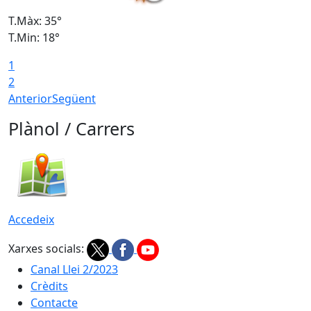
T.Màx: 35°
T
T.Min: 18°
T
1
T
2
Anterior
Següent
Plànol / Carrers
Accedeix
Xarxes socials:
Canal Llei 2/2023
Crèdits
Contacte