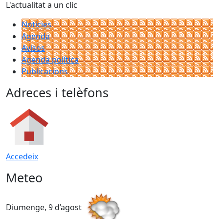
L'actualitat a un clic
Notícies
Agenda
Avisos
Agenda política
Publicacions
Adreces i telèfons
Accedeix
Meteo
Diumenge, 9 d’agost
D