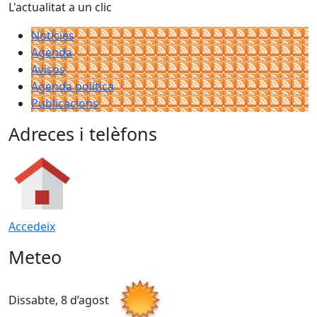
L'actualitat a un clic
Notícies
Agenda
Avisos
Agenda política
Publicacions
Adreces i telèfons
Accedeix
Meteo
Dissabte, 8 d’agost
D