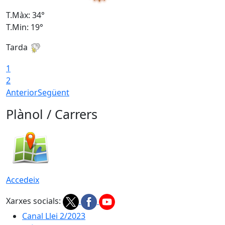
T.Màx: 34°
T
T.Min: 19°
T
Tarda
T
1
2
Anterior
Següent
Plànol / Carrers
Accedeix
Xarxes socials:
Canal Llei 2/2023