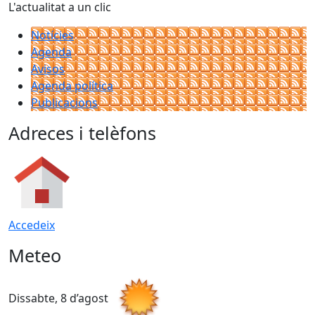
L'actualitat a un clic
Notícies
Agenda
Avisos
Agenda política
Publicacions
Adreces i telèfons
Accedeix
Meteo
Dissabte, 8 d’agost
D