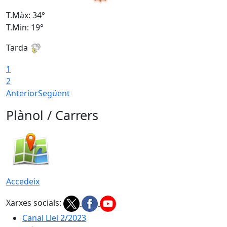
T.Màx: 34°
T
T.Min: 19°
T
Tarda
T
1
2
Anterior
Següent
Plànol / Carrers
Accedeix
Xarxes socials:
Canal Llei 2/2023