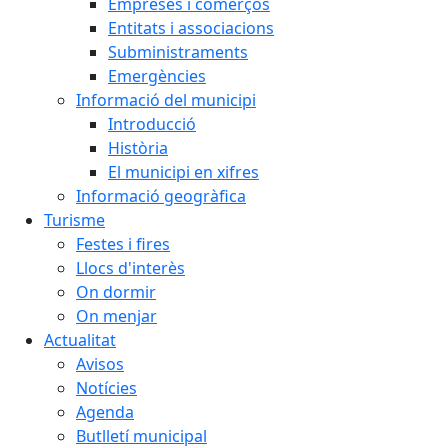
Empreses i comerços
Entitats i associacions
Subministraments
Emergències
Informació del municipi
Introducció
Història
El municipi en xifres
Informació geogràfica
Turisme
Festes i fires
Llocs d'interès
On dormir
On menjar
Actualitat
Avisos
Notícies
Agenda
Butlletí municipal