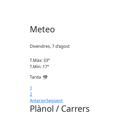
Meteo
Divendres, 7 d’agost
T.Màx: 33°
T.Min: 17°
Tarda
1
2
Anterior
Següent
Plànol / Carrers