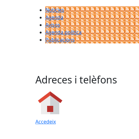
Notícies
Agenda
Avisos
Agenda política
Publicacions
Adreces i telèfons
Accedeix