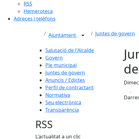
RSS
Hemeroteca
Adreces i telèfons
Juntes de govern
Ajuntament
Ju
Salutació de l'Alcalde
Govern
de
Ple municipal
Juntes de govern
Anuncis / Edictes
Dimec
Perfil de contractant
Fa
Normativa
Darrer
Seu electrònica
Transparència
RSS
L'actualitat a un clic