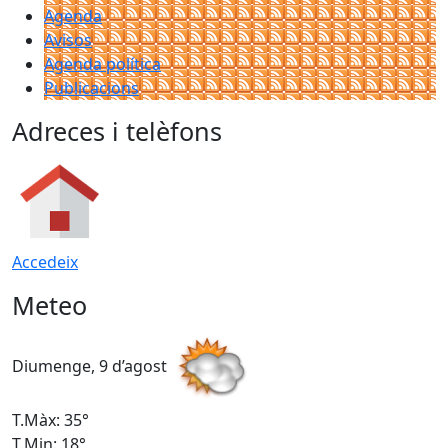
Agenda
Avisos
Agenda política
Publicacions
Adreces i telèfons
Accedeix
Meteo
Diumenge, 9 d’agost
D
T.Màx: 35°
T
T.Min: 18°
T