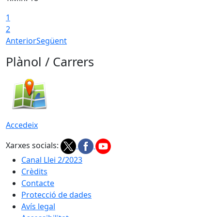
1
T
2
Anterior
Següent
Plànol / Carrers
Accedeix
Xarxes socials:
Canal Llei 2/2023
Crèdits
Contacte
Protecció de dades
Avís legal