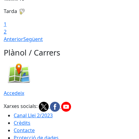
Tarda
T
1
2
Anterior
Següent
Plànol / Carrers
Accedeix
Xarxes socials:
Canal Llei 2/2023
Crèdits
Contacte
Protecció de dades