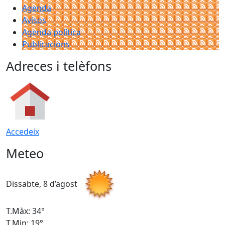
Agenda
Avisos
Agenda política
Publicacions
Adreces i telèfons
Accedeix
Meteo
Dissabte, 8 d’agost
D
T.Màx: 34°
T
T.Min: 19°
T