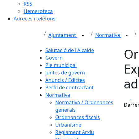
RSS
Hemeroteca
Adreces i telèfons
Ajuntament
Normativa
Or
Salutació de l'Alcalde
Govern
Ex
Ple municipal
Juntes de govern
ad
Anuncis / Edictes
Perfil de contractant
Normativa
Fa
Normativa / Ordenances
Darrer
generals
Ordenances fiscals
Urbanisme
Reglament Arxiu