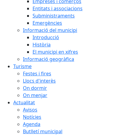
Empreses i comerços
Entitats i associacions
Subministraments
Emergències
Informació del municipi
Introducció
Història
El municipi en xifres
Informació geogràfica
Turisme
Festes i fires
Llocs d'interès
On dormir
On menjar
Actualitat
Avisos
Notícies
Agenda
Butlletí municipal