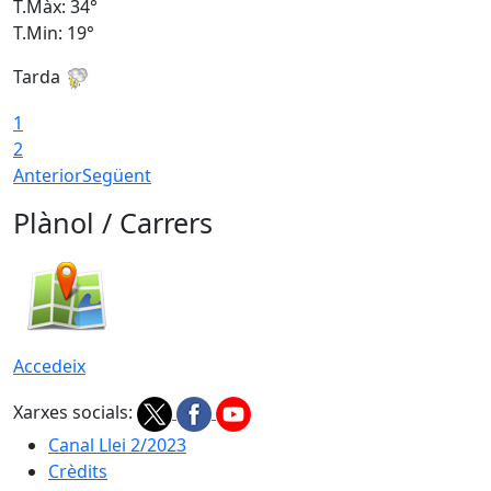
T.Màx: 34°
T
T.Min: 19°
T
Tarda
T
1
2
Anterior
Següent
Plànol / Carrers
Accedeix
Xarxes socials:
Canal Llei 2/2023
Crèdits