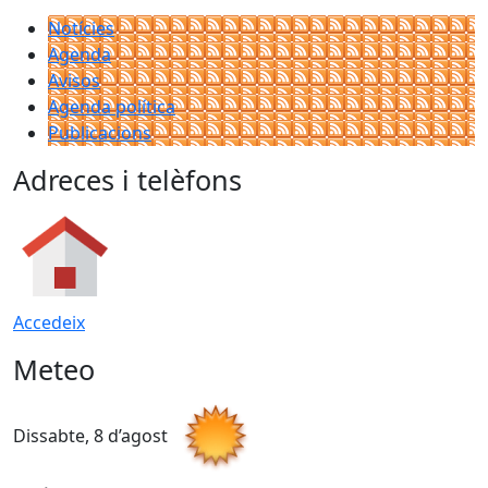
Notícies
Agenda
Avisos
Agenda política
Publicacions
Adreces i telèfons
Accedeix
Meteo
Dissabte, 8 d’agost
D