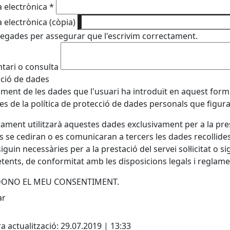
 electrònica
*
 electrònica (còpia)
egades per assegurar que l'escrivim correctament.
ari o consulta
ció de dades
ament de les dades que l'usuari ha introduït en aquest formu
es de la política de protecció de dades personals que figur
tament utilitzarà aquestes dades exclusivament per a la presta
s se cediran o es comunicaran a tercers les dades recollide
iguin necessàries per a la prestació del servei sol·licitat o 
ents, de conformitat amb les disposicions legals i reglam
 DONO EL MEU CONSENTIMENT.
cebook
X
a actualització: 29.07.2019 | 13:33