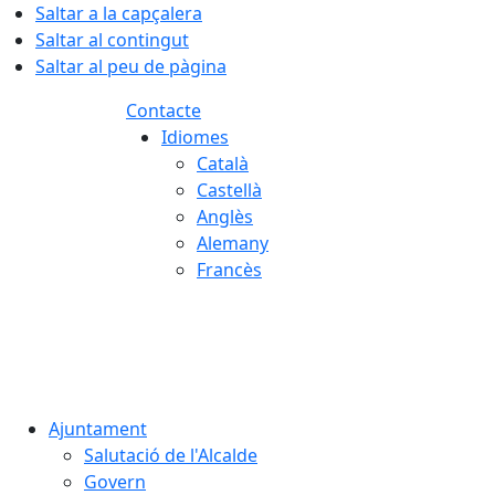
Saltar a la capçalera
Saltar al contingut
Saltar al peu de pàgina
Contacte
Idiomes
Català
Castellà
Anglès
Alemany
Francès
06.08.2026 | 16:04
Ajuntament
Salutació de l'Alcalde
Govern