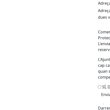
Adreça
Adreça
dues v
Coment
Protec
L'envi
reserv
L'Ajun
cap ca
quan s
compet
SÍ,
Fa
Darrer