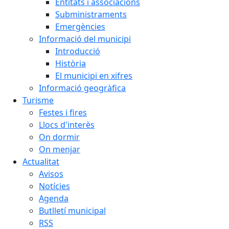
Entitats i associacions
Subministraments
Emergències
Informació del municipi
Introducció
Història
El municipi en xifres
Informació geogràfica
Turisme
Festes i fires
Llocs d'interès
On dormir
On menjar
Actualitat
Avisos
Notícies
Agenda
Butlletí municipal
RSS