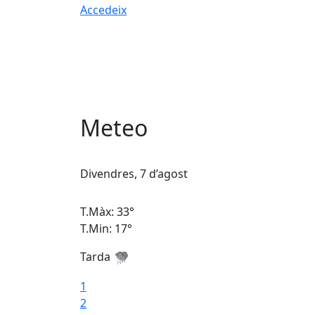
Accedeix
Meteo
Divendres, 7 d’agost
T.Màx: 33°
T.Min: 17°
Tarda
1
2