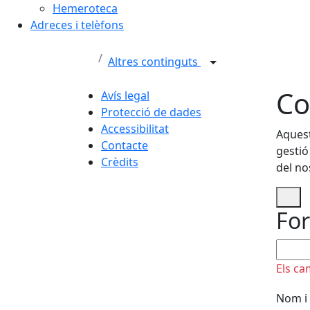
Hemeroteca
Adreces i telèfons
Altres continguts
Co
Avís legal
Protecció de dades
Accessibilitat
Aquest
Contacte
gestió
Crèdits
del no
For
No om
Els ca
Nom i