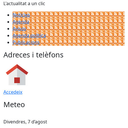
L'actualitat a un clic
Notícies
Agenda
Avisos
Agenda política
Publicacions
Adreces i telèfons
Accedeix
Meteo
Divendres, 7 d’agost
D