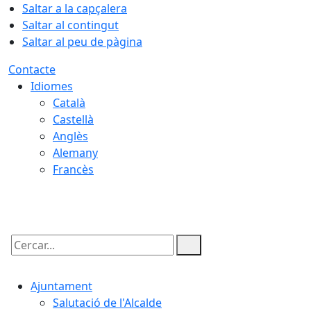
Saltar a la capçalera
Saltar al contingut
Saltar al peu de pàgina
Contacte
Idiomes
Català
Castellà
Anglès
Alemany
Francès
06.08.2026 | 12:20
Cercar:
Ajuntament
Salutació de l'Alcalde