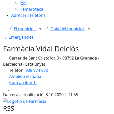
RSS
Hemeroteca
Adreces i telèfons
El municipi
Guia del municipi
Emergències
Farmàcia Vidal Delclòs
Carrer de Sant Cristòfor, 3 - 08792 La Granada -
Barcelona (Catalunya)
Telèfon:
938 974 870
Amplieu el mapa
Com arribar-hi
Leaflet
| ©
OpenStreetMap
contributors
Facebook
X
+
Darrera actualització: 8.10.2020 | 11:55
−
Logotip de Farmàcia
RSS