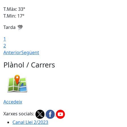
T.Màx: 33°
T
T.Min: 17°
T
Tarda
T
1
2
Anterior
Següent
Plànol / Carrers
Accedeix
Xarxes socials:
Canal Llei 2/2023