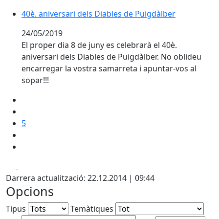
40è. aniversari dels Diables de Puigdàlber
40è. aniversari dels Diables de Puigdàlber
24/05/2019
El proper dia 8 de juny es celebrarà el 40è.
aniversari dels Diables de Puigdàlber. No oblideu
encarregar la vostra samarreta i apuntar-vos al
sopar!!!
5
Facebook
X
Darrera actualització: 22.12.2014 | 09:44
Opcions
Tipus
Temàtiques