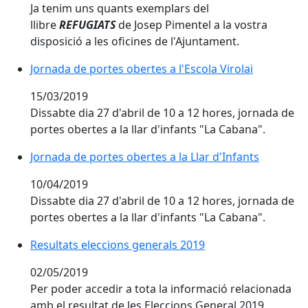
Ja tenim uns quants exemplars del
llibre
REFUGIATS
de Josep Pimentel a la vostra
disposició a les oficines de l'Ajuntament.
Jornada de portes obertes a l'Escola Virolai
Jornada de portes obertes a l'Escola Virolai
15/03/2019
Dissabte dia 27 d'abril de 10 a 12 hores, jornada de
portes obertes a la llar d'infants "La Cabana".
Jornada de portes obertes a la Llar d'Infants
Jornada de portes obertes a la Llar d'Infants
10/04/2019
Dissabte dia 27 d'abril de 10 a 12 hores, jornada de
portes obertes a la llar d'infants "La Cabana".
Resultats eleccions generals 2019
Resultats eleccions generals 2019
02/05/2019
Per poder accedir a tota la informació relacionada
amb el resultat de les Eleccions General 2019,