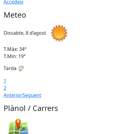
Accedeix
Meteo
Dissabte, 8 d’agost
D
T.Màx: 34°
T
T.Min: 19°
T
Tarda
T
1
2
Anterior
Següent
Plànol / Carrers