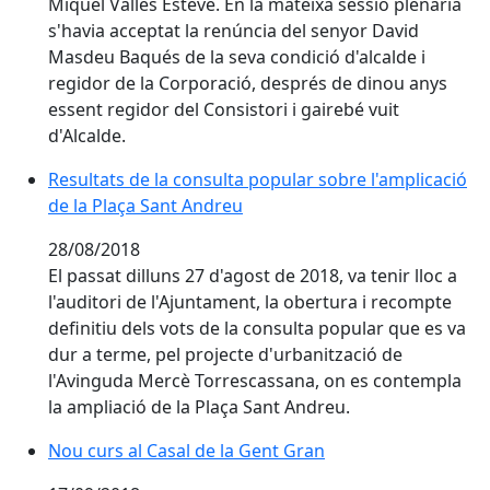
Miquel Vallès Esteve. En la mateixa sessió plenària
s'havia acceptat la renúncia del senyor David
Masdeu Baqués de la seva condició d'alcalde i
regidor de la Corporació, després de dinou anys
essent regidor del Consistori i gairebé vuit
d'Alcalde.
Resultats de la consulta popular sobre l'amplicació d
Resultats de la consulta popular sobre l'amplicació
de la Plaça Sant Andreu
28/08/2018
El passat dilluns 27 d'agost de 2018, va tenir lloc a
l'auditori de l'Ajuntament, la obertura i recompte
definitiu dels vots de la consulta popular que es va
dur a terme, pel projecte d'urbanització de
l'Avinguda Mercè Torrescassana, on es contempla
la ampliació de la Plaça Sant Andreu.
Nou curs al Casal de la Gent Gran
Nou curs al Casal de la Gent Gran