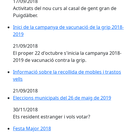
17/09/2018
Activitats del nou curs al casal de gent gran de
Puigdàlber.
Inici de la campanya de vacunació de la grip 2018-201
Inici de la campanya de vacunació de la grip 2018-
2019
21/09/2018
El proper 22 d'octubre s'inicia la campanya 2018-
2019 de vacunació contra la grip.
Informació sobre la recollida de mobles i trastos vells
Informació sobre la recollida de mobles i trastos
vells
21/09/2018
Eleccions municipals del 26 de maig de 2019
Eleccions municipals del 26 de maig de 2019
30/11/2018
Ets resident estranger i vols votar?
Festa Major 2018
Festa Major 2018