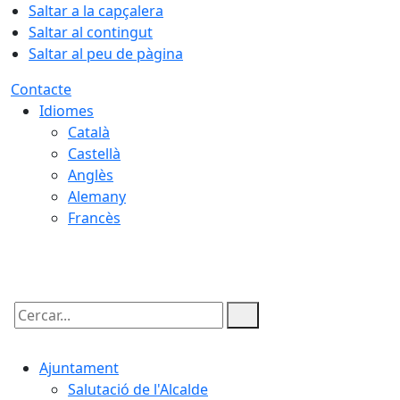
Saltar a la capçalera
Saltar al contingut
Saltar al peu de pàgina
Contacte
Idiomes
Català
Castellà
Anglès
Alemany
Francès
08.08.2026 | 08:04
Cercar:
Ajuntament
Salutació de l'Alcalde