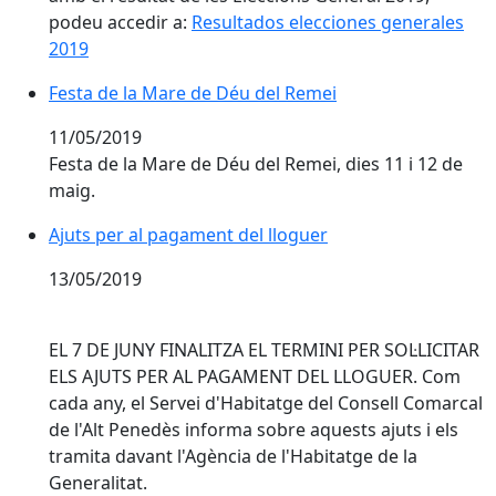
podeu accedir a:
Resultados elecciones generales
2019
Festa de la Mare de Déu del Remei
Festa de la Mare de Déu del Remei
11/05/2019
Festa de la Mare de Déu del Remei, dies 11 i 12 de
maig.
Ajuts per al pagament del lloguer
13/05/2019
EL 7 DE JUNY FINALITZA EL TERMINI PER SOL·LICITAR
ELS AJUTS PER AL PAGAMENT DEL LLOGUER. Com
cada any, el Servei d'Habitatge del Consell Comarcal
de l'Alt Penedès informa sobre aquests ajuts i els
tramita davant l'Agència de l'Habitatge de la
Generalitat.