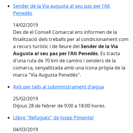
Sender de la Via augusta al seu pas per l'Alt
Penedès
14/02/2019
Des de el Consell Comarcal ens informen de la
finalització dels treballs per al condicionament com
a recurs turístic i de lleure del
Sender de la Via
Augusta al seu pas per l'Alt Penedès
. Es tracta
d'una ruta de 70 km de camins i senders de la
comarca, senyalitzada amb una icona pròpia de la
marca "Via Augusta Penedès".
Avís per talls al subministrament d'aigua
Avís per talls al subministrament d'aigua
25/02/2019
Dijous 28 de febrer de 9:00 a 18:00 hores.
Llibre "Refugiats" de Josep Pimentel
Llibre "Refugiats" de Josep Pimentel
04/03/2019