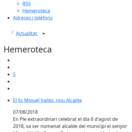
RSS
Hemeroteca
Adreces i telèfons
Actualitat
Hemeroteca
5
El Sr. Miquel Vallès, nou Alcalde
El Sr. Miquel Vallès, nou Alcalde
07/08/2018
En Ple extraordinari celebrat el dia 6 d'agost de
2018, va ser nomenat alcalde del municipi el senyor