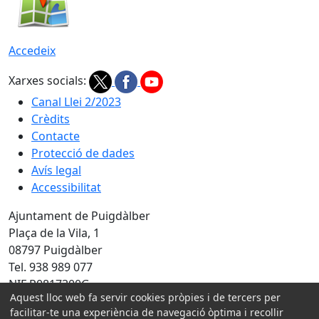
Accedeix
Xarxes socials:
Canal Llei 2/2023
Crèdits
Contacte
Protecció de dades
Avís legal
Accessibilitat
Ajuntament de Puigdàlber
Plaça de la Vila, 1
08797 Puigdàlber
Tel. 938 989 077
NIF P0817300G
Aquest lloc web fa servir cookies pròpies i de tercers per
Amb la col·laboració de:
facilitar-te una experiència de navegació òptima i recollir