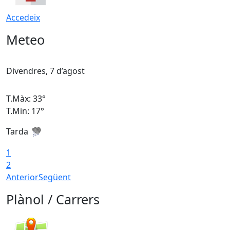
Accedeix
Meteo
Divendres, 7 d’agost
D
T.Màx: 33°
T
T.Min: 17°
T
Tarda
T
1
2
Anterior
Següent
Plànol / Carrers