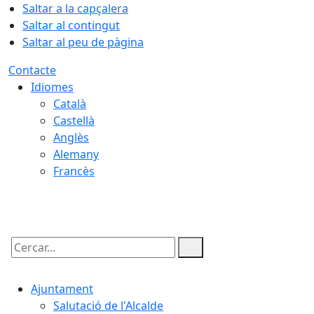
Saltar a la capçalera
Saltar al contingut
Saltar al peu de pàgina
Contacte
Idiomes
Català
Castellà
Anglès
Alemany
Francès
06.08.2026 | 15:22
Cercar:
Ajuntament
Salutació de l'Alcalde