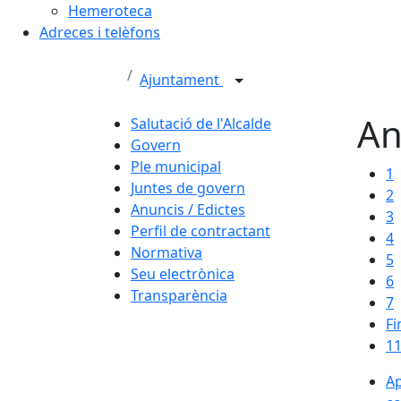
Hemeroteca
Adreces i telèfons
Ajuntament
An
Salutació de l'Alcalde
Govern
Ple municipal
1
Juntes de govern
2
Anuncis / Edictes
3
Perfil de contractant
4
Normativa
5
Seu electrònica
6
Transparència
7
Fi
11
Ap