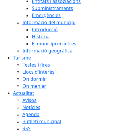
Entitats i associacions
Subministraments
Emergències
Informació del municipi
Introducció
Història
El municipi en xifres
Informació geogràfica
Turisme
Festes i fires
Llocs d'interès
On dormir
On menjar
Actualitat
Avisos
Notícies
Agenda
Butlletí municipal
RSS