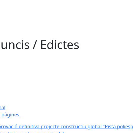
uncis / Edictes
nal
 pàgines
rovació definitiva projecte constructiu global "Pista polies