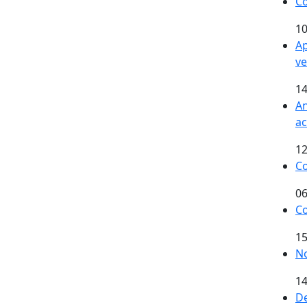
Co
10
Ap
ve
14
An
ac
12
Co
06
Co
15
No
14
De