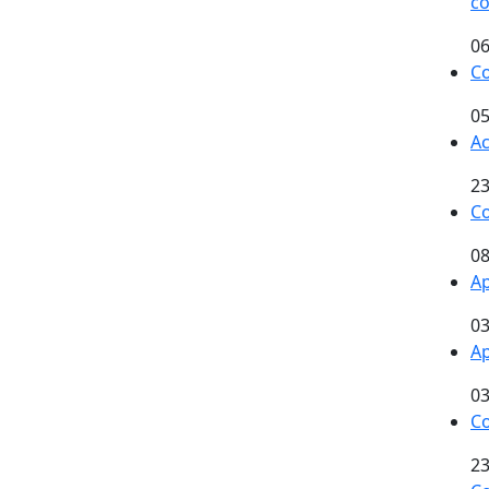
co
06
Co
05
Ac
23
Co
08
Ap
03
Ap
03
Co
23