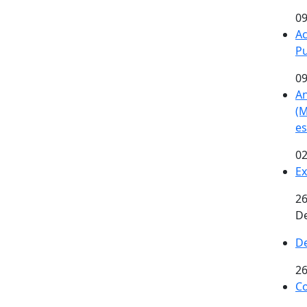
09
Ac
Pu
09
An
(M
es
02
Ex
26
De
De
26
Co