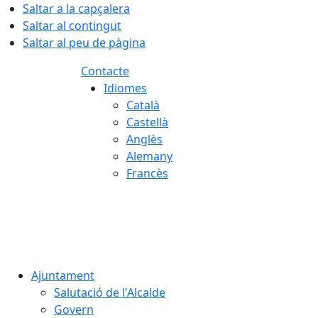
Saltar a la capçalera
Saltar al contingut
Saltar al peu de pàgina
Contacte
Idiomes
Català
Castellà
Anglès
Alemany
Francès
06.08.2026 | 19:54
Ajuntament
Salutació de l'Alcalde
Govern